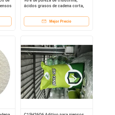
os de
98% de pureza de tributirina,
iensos
ácidos grasos de cadena corta,
butirato, dióxido de silicio como
excipiente
Mejor Precio
adena
C15H26O6 Aditivo para piensos