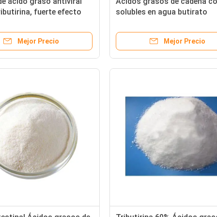
de ácido graso antiviral
Ácidos grasos de cadena co
ibutirina, fuerte efecto
solubles en agua butirato
eriano
tributirina más GML
Mejor Precio
Mejor Precio