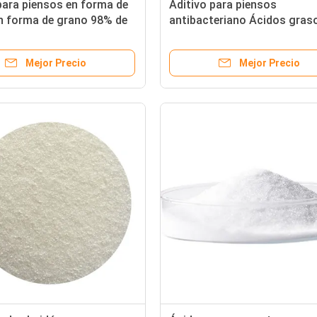
para piensos en forma de
Aditivo para piensos
n forma de grano 98% de
antibacteriano Ácidos gras
 de sodio ácido graso
cadena corta tributirina but
50% mínimo
Mejor Precio
Mejor Precio