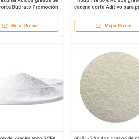
testinal Ácidos grasos de
Tributirina 60% Ácidos gras
corta Butirato Promoción
cadena corta Aditivo para p
imiento para cerdos
contra el estrés
Mejor Precio
Mejor Precio
ón del crecimiento SCFA
60-01-5 Ácidos grasos de c