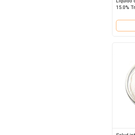
Líquido 
15.0% Tr
antibact