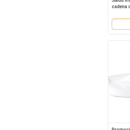
Salud in
cadena 
del crec
Promoci