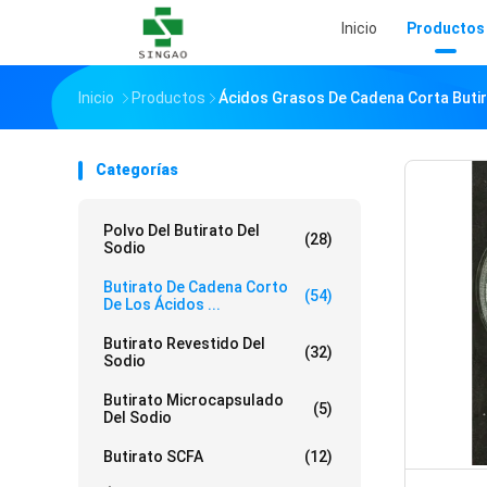
Inicio
Productos
Inicio
Productos
Ácidos Grasos De Cadena Corta Buti
Categorías
Polvo Del Butirato Del
(28)
Sodio
Butirato De Cadena Corto
(54)
De Los Ácidos ...
Butirato Revestido Del
(32)
Sodio
Butirato Microcapsulado
(5)
Del Sodio
Butirato SCFA
(12)