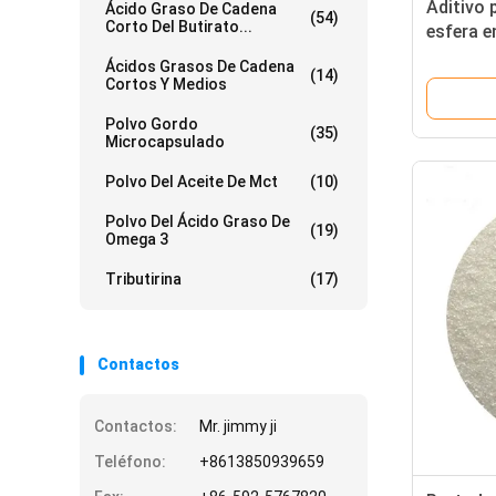
Aditivo 
Ácido Graso De Cadena
(54)
Corto Del Butirato...
esfera e
butirato
Ácidos Grasos De Cadena
(14)
Cortos Y Medios
Polvo Gordo
(35)
Microcapsulado
Polvo Del Aceite De Mct
(10)
Polvo Del Ácido Graso De
(19)
Omega 3
Tributirina
(17)
Contactos
Contactos:
Mr. jimmy ji
Teléfono:
+8613850939659