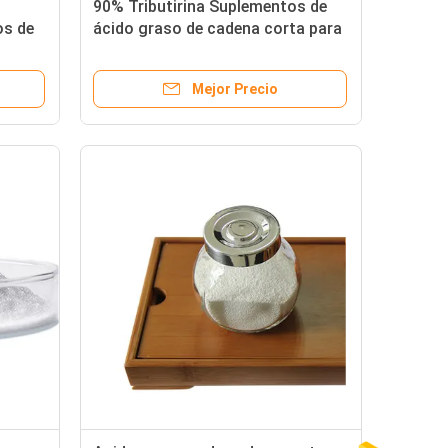
90% Tributirina Suplementos de
os de
ácido graso de cadena corta para
irato
aves de corral de cerdo
Mejor Precio