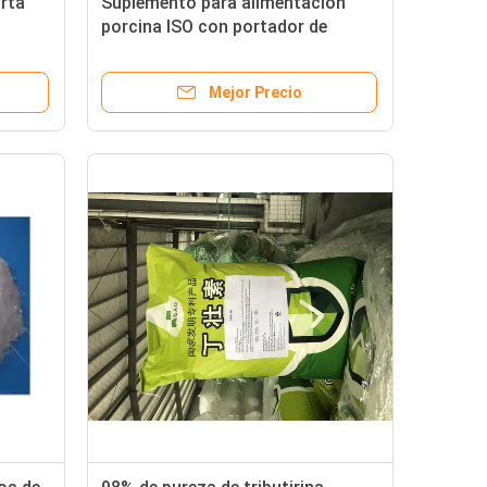
rta
Suplemento para alimentación
porcina ISO con portador de
almidón poroso, 40% de tributirina
mínimo
Mejor Precio