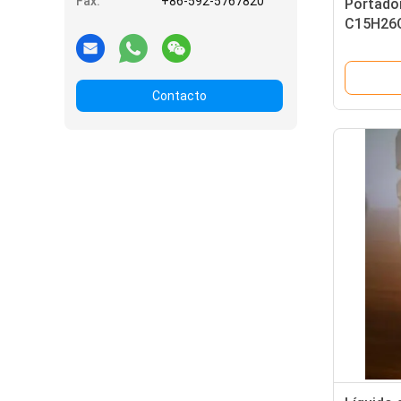
Fax:
+86-592-5767820
Portado
C15H26O
cadena 
liberaci
Contacto