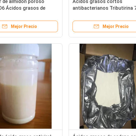
r de almidón poroso
Ácidos grasos cortos
6 Ácidos grasos de
antibacterianos Tributirina
corta Butirato 100% de
antiestrés
ón
Mejor Precio
Mejor Precio