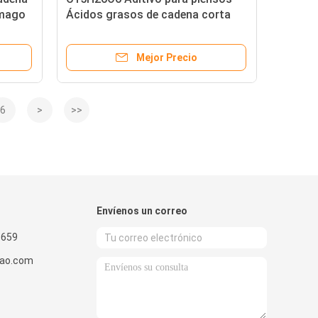
ómago
Ácidos grasos de cadena corta
SCFA Polvo inodoro
Mejor Precio
6
>
>>
Envíenos un correo
9659
gao.com