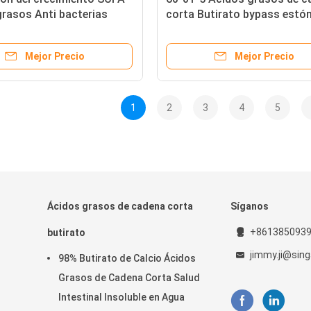
rasos Anti bacterias
corta Butirato bypass est
de sílice para acuicultura
100% liberación
Mejor Precio
Mejor Precio
1
2
3
4
5
Ácidos grasos de cadena corta
Síganos
+861385093
butirato
jimmy.ji@sin
98% Butirato de Calcio Ácidos
Grasos de Cadena Corta Salud
Intestinal Insoluble en Agua